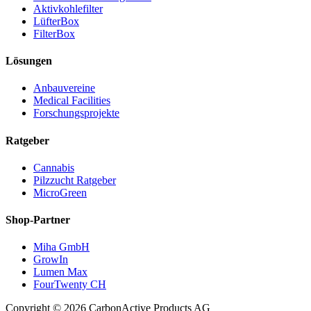
Aktivkohlefilter
LüfterBox
FilterBox
Lösungen
Anbauvereine
Medical Facilities
Forschungsprojekte
Ratgeber
Cannabis
Pilzzucht Ratgeber
MicroGreen
Shop-Partner
Miha GmbH
GrowIn
Lumen Max
FourTwenty CH
Copyright © 2026 CarbonActive Products AG