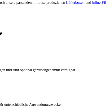
rch unsere passenden in-house produzierten
Lüfterboxen
und
Inline-Fi
e
ngen und sind optional geräuschgedämmt verfügbar.
n für unterschiedliche Anwendungszwecke