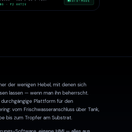
AUTO-MODE
NG · P2 AKTIV
ner der wenigen Hebel, mit denen sich
ussen lassen — wenn man ihn beherrscht.
 durchgängige Plattform für den
ring: vom Frischwasseranschluss über Tank,
e bis zum Tropfer am Substrat.
erungs-Software, eigene HMI — alles aus