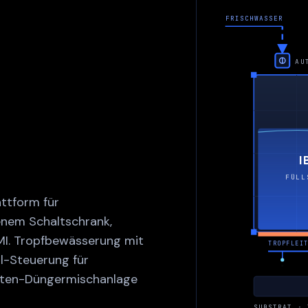
FRISCHWASSER
AU
I
FÜLL
ttform für
enem Schaltschrank,
MI. Tropfbewässerung mit
TROPFLEI
l-Steuerung für
nten-Düngermischanlage
SUBSTRAT · 