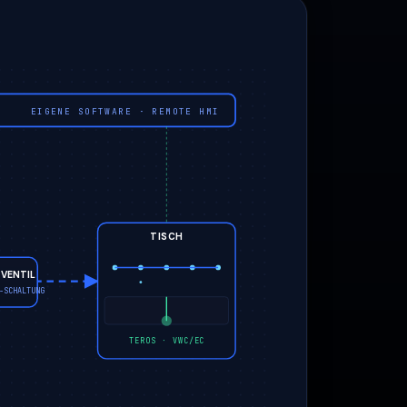
EIGENE SOFTWARE · REMOTE HMI
TISCH
VENTIL
-SCHALTUNG
TEROS · VWC/EC