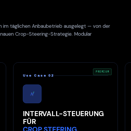
 im täglichen Anbaubetrieb ausgelegt — von der
enauen Crop-Steering-Strategie. Modular
PREMIUM
Use Case 02
P3
P1
P2
INTERVALL-STEUERUNG
FÜR
CROP STEERING.