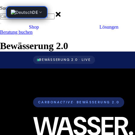
Zum
Inhalt
Suche
DE
DE
wechseln
Shop
Lösungen
Beratung buchen
Bewässerung 2.0
BEWÄSSERUNG 2.0 · LIVE
CARBON
ACTIVE
· BEWÄSSERUNG 2.0
WASSER.