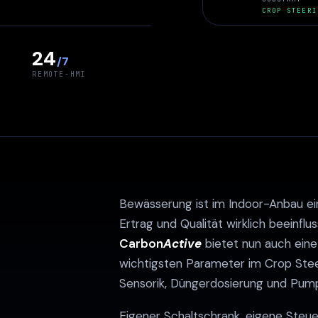
CROP STEERI
24
/7
REMOTE-HMI
Bewässerung ist im Indoor-Anbau ei
Ertrag und Qualität wirklich beeinfl
Carbon
Active
bietet nun auch eine
wichtigsten Parameter im Crop Stee
Sensorik, Düngerdosierung und Pump
Eigener Schaltschrank, eigene Steu