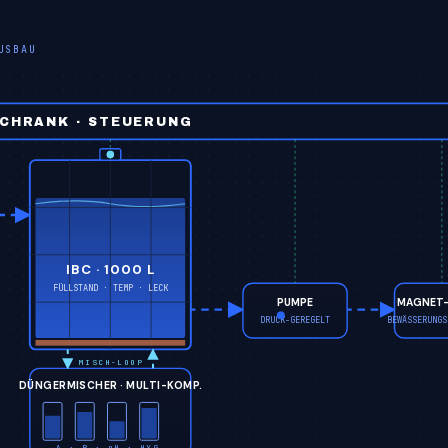
USBAU
CHRANK · STEUERUNG
IBC · 1000 L
FÜLLSTAND · TEMP · LECK
PUMPE
MAGNET-
DRUCK-GEREGELT
BEWÄSSERUNGS
MISCH-LOOP
DÜNGERMISCHER · MULTI-KOMP.
A · B · pH · HYG.