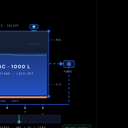
TO. ZULAUF
MAX
BC · 1000 L
PUMPE
STAND · LECK-DET.
MIN
TUNG · DRIP
TEROS · VWC / EC / TEMP