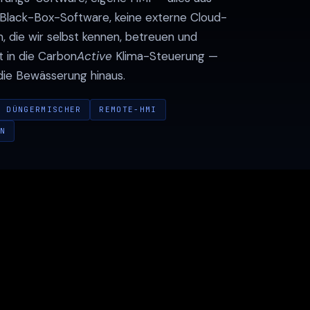
 Black-Box-Software, keine externe Cloud-
, die wir selbst kennen, betreuen und
t in die Carbon
Active
Klima-Steuerung —
die Bewässerung hinaus.
DÜNGERMISCHER
REMOTE-HMI
N