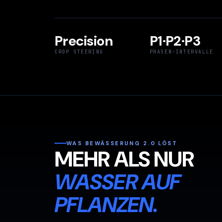
Precision
P1·P2·P3
CROP STEERING
PHASEN-INTERVALLE
WAS BEWÄSSERUNG 2.0 LÖST
MEHR ALS NUR
WASSER AUF
PFLANZEN.