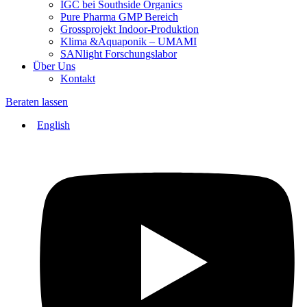
IGC bei Southside Organics
Pure Pharma GMP Bereich
Grossprojekt Indoor-Produktion
Klima &Aquaponik – UMAMI
SANlight Forschungslabor
Über Uns
Kontakt
Beraten lassen
English