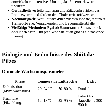
entwickeln ein intensives Umami, das Supermarktware
übertrifft.
Gesundheitsvorteile:
Lentinan und Eritadenin stärken das
Immunsystem und fördern den Cholesterinstoffwechsel.
Nachhaltigkeit:
Wer Shiitake-Pilze züchten möchte, reduziert
Transportwege, Verpackungen und Lebensmittelabfälle.
Vielfältige Methoden:
Egal ob Baumstamm, Substratblock
oder Kaffeesatz – für jede Wohnsituation gibt es die passende
Lösung.
Biologie und Bedürfnisse des Shiitake-
Pilzes
Optimale Wachstumsparameter
Phase
Temperatur
Luftfeuchte
Licht
Kolonisation
20–24 °C
70–80 %
Dunkel
(Myzelwachstum)
Indirektes
Fruchtung
12–18 °C
85–95 %
Tageslicht / 300–
(Pilzbildung)
500 lx