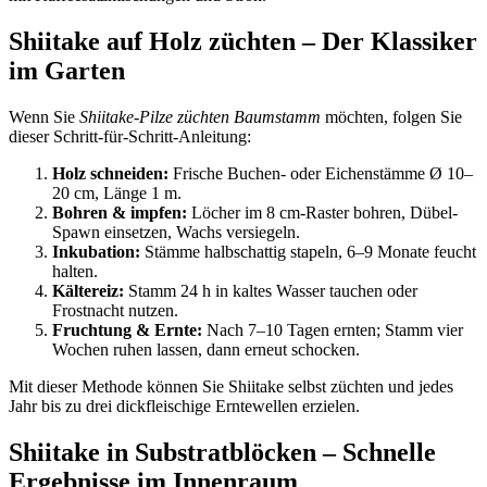
Shiitake auf Holz züchten – Der Klassiker
im Garten
Wenn Sie
Shiitake-Pilze züchten Baumstamm
möchten, folgen Sie
dieser Schritt-für-Schritt-Anleitung:
Holz schneiden:
Frische Buchen- oder Eichenstämme Ø 10–
20 cm, Länge 1 m.
Bohren & impfen:
Löcher im 8 cm-Raster bohren, Dübel-
Spawn einsetzen, Wachs versiegeln.
Inkubation:
Stämme halbschattig stapeln, 6–9 Monate feucht
halten.
Kältereiz:
Stamm 24 h in kaltes Wasser tauchen oder
Frostnacht nutzen.
Fruchtung & Ernte:
Nach 7–10 Tagen ernten; Stamm vier
Wochen ruhen lassen, dann erneut schocken.
Mit dieser Methode können Sie Shiitake selbst züchten und jedes
Jahr bis zu drei dickfleischige Erntewellen erzielen.
Shiitake in Substratblöcken – Schnelle
Ergebnisse im Innenraum